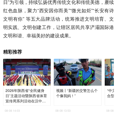
日”为引领，持续弘扬优秀传统文化和传统美德，赓续
红色血脉，聚力“西安因你而美”“微光如炬”“长安有诗
文明有你” 等五大品牌活动，统筹推进文明培育、文
明实践、文明创建工作，让辖区居民共享浐灞国际港
文明和谐、幸福美好的建设成果。
精彩推荐
2026年陕西省“全民健身
视频丨“新疆的交警怎么个
“中文
日”主题活动暨陕西省体育
个像我妈！”
合型
宣传周系列活动在汉中启
动
08-08 14:03
08-08 13:53
08-08 1