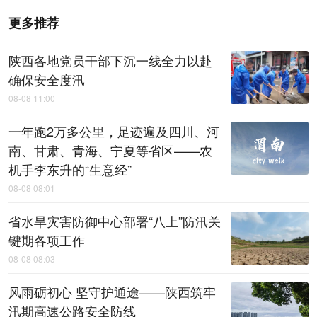
更多推荐
陕西各地党员干部下沉一线全力以赴
确保安全度汛
08-08 11:00
一年跑2万多公里，足迹遍及四川、河
南、甘肃、青海、宁夏等省区——农
机手李东升的“生意经”
08-08 08:01
省水旱灾害防御中心部署“八上”防汛关
键期各项工作
08-08 08:03
风雨砺初心 坚守护通途——陕西筑牢
汛期高速公路安全防线