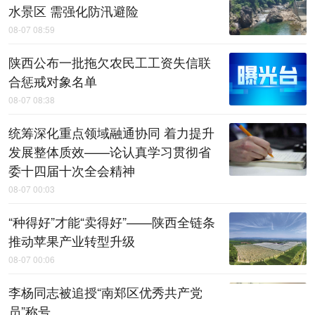
水景区 需强化防汛避险
08-07 08:59
陕西公布一批拖欠农民工工资失信联
合惩戒对象名单
08-07 08:38
统筹深化重点领域融通协同 着力提升
发展整体质效——论认真学习贯彻省
委十四届十次全会精神
08-07 00:03
“种得好”才能“卖得好”——陕西全链条
推动苹果产业转型升级
08-07 00:06
李杨同志被追授“南郑区优秀共产党
员”称号