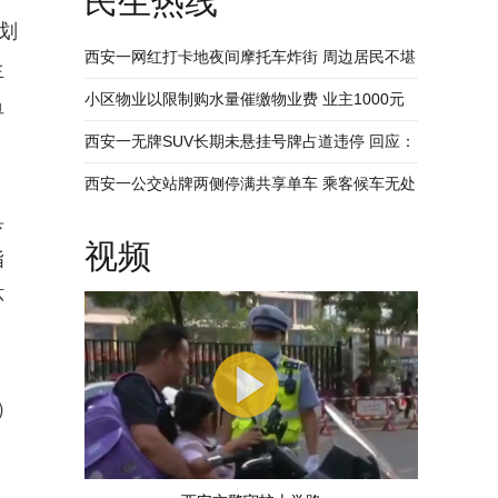
民生热线
划
西安一网红打卡地夜间摩托车炸街 周边居民不堪
生
其扰 回应：将持续开展专项整治行动
小区物业以限制购水量催缴物业费 业主1000元
单
装修押金抵扣物业费 兴平市住建局：已责令物业
西安一无牌SUV长期未悬挂号牌占道违停 回应：
整改
驾驶人被记9分罚款200元
西安一公交站牌两侧停满共享单车 乘客候车无处
具
落脚 回应：已督促清理 加大巡查力度
视频
指
环
）