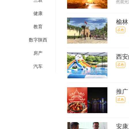
三农
然观光
大峡谷
健康
个国家
榆林
教育
忒色
数字陕西
房产
西安
忒色
汽车
推广
楚”
忒色
安康