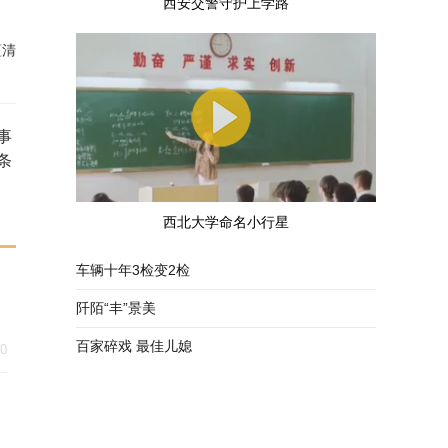
西安交警守护上学路
蕴清
事
条
西北大学命名小行星
车辆十年3检变2检
阡陌“丰”景美
百家碎戏 最佳儿媳
30
自