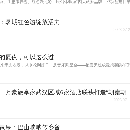
游、生态康养游、红色洗礼游、民俗体验游”四大旅游品牌，成功创建甘
、延安劳山国家森林公园2个国家4A级旅游景区，美水泉、石门豆腐小镇
3A级旅游景区
2026-07-
：暑期红色游绽放活力
2026-07-
的夏夜，可以这么过
来禾光农场，从水花到落日，从音乐到星空——把夏天过成最想要的样
2026-07-
丨万豪旅享家武汉区域6家酒店联袂打造“朝秦朝
跨城体验之旅
2026-07-
岚皋：巴山唢呐传乡音