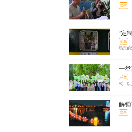
忒色
“定
忒色
场景的
一举
节文
忒色
式，以
解锁
忒色