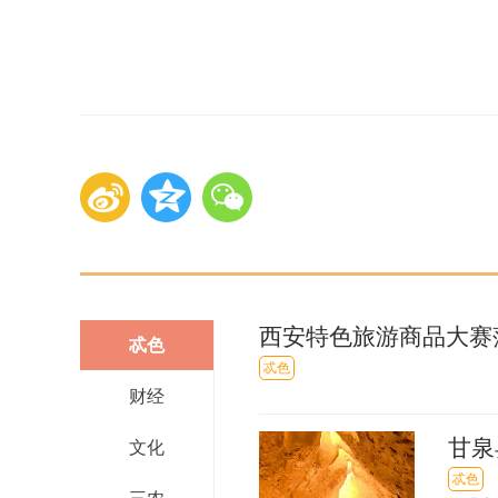
西安特色旅游商品大赛落
忒色
忒色
财经
甘泉
文化
忒色