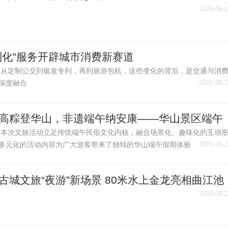
2026-06-
制化”服务开辟城市消费新赛道
从定制公交到银发专列，再到旅游包机，这些变化的背后，是交通与消
深度融合
2026-06-
高粽登华山，非遗端午纳安康——华山景区端午
旅活动圆满收官
本次文旅活动立足传统端午民俗文化内核，融合场景化、趣味化的互动
多元化的活动内容为广大游客带来了独特的华山端午假期体验
2026-06-
古城文旅“夜游”新场景 80米水上金龙亮相曲江池
2026-06-