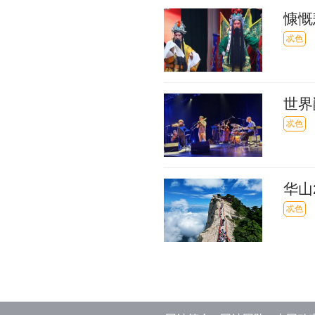
慷慨
忒色
世界
忒色
华山
忒色