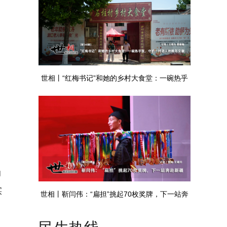
世相丨“红梅书记”和她的乡村大食堂：一碗热乎
饭，守护一村老人的晚年安康
动
实
世相丨靳闫伟：“扁担”挑起70枚奖牌，下一站奔
赴新疆