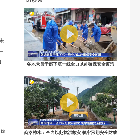
朱
一
卵
各地党员干部下沉一线全力以赴确保安全度汛
，
王瑜
商洛柞水：全力以赴抗洪救灾 筑牢汛期安全防线