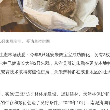
5只朱鹮宝宝。 受访单位供图
有生态林场获悉：今年5只延安朱鹮宝宝成功孵化，另有3枚
化并已健康长大的3只朱鹮，从洋县引进朱鹮在延安本地
工繁育技术取得突破性进展，为朱鹮种群在陕北地区的壮
，实施“三北”防护林体系建设、退耕还林、天然林保护和
生存和繁衍创造了良好条件。2023年10月，南泥湾国