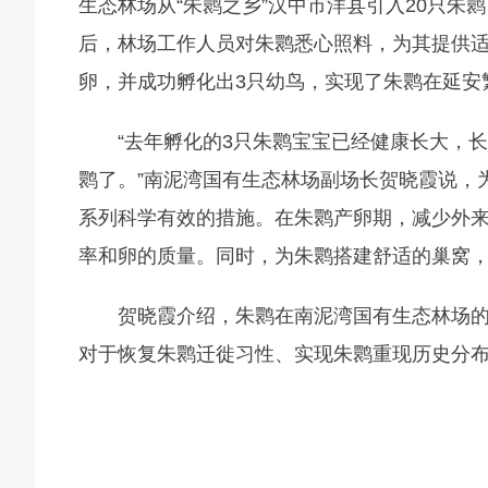
生态林场从“朱鹮之乡”汉中市洋县引入20只
后，林场工作人员对朱鹮悉心照料，为其提供适
卵，并成功孵化出3只幼鸟，实现了朱鹮在延安
“去年孵化的3只朱鹮宝宝已经健康长大，
鹮了。”南泥湾国有生态林场副场长贺晓霞说，
系列科学有效的措施。在朱鹮产卵期，减少外
率和卵的质量。同时，为朱鹮搭建舒适的巢窝
贺晓霞介绍，朱鹮在南泥湾国有生态林场
对于恢复朱鹮迁徙习性、实现朱鹮重现历史分布