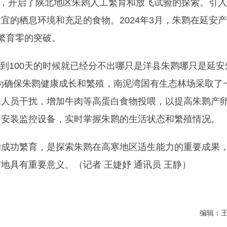
朱鹮，开启了陕北地区朱鹮人工繁育和放飞试验的探索。引入
宜的栖息环境和充足的食物。2024年3月，朱鹮在延安产
繁育零的突破。
长到100天的时候就已经分不出哪只是洋县朱鹮哪只是延安
为确保朱鹮健康成长和繁殖，南泥湾国有生态林场采取了
来人员干扰，增加牛肉等高蛋白食物投喂，以提高朱鹮产
，安装监控设备，实时掌握朱鹮的生活状态和繁殖情况。
的成功繁育，是探索朱鹮在高寒地区适生能力的重要成果
地具有重要意义。（记者 王婕妤 通讯员 王静）
编辑：