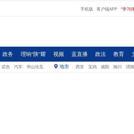
手机版
客户端APP
“学习
政务
理响“陕”耀
视频
蓝直播
政法
教育
地市
忒色
汽车
华山论见
西安
宝鸡
咸阳
铜川
渭