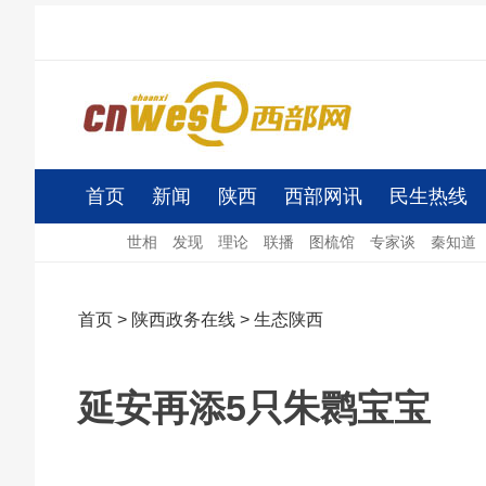
首页
新闻
陕西
西部网讯
民生热线
世相
发现
理论
联播
图梳馆
专家谈
秦知道
首页
>
陕西政务在线
>
生态陕西
延安再添5只朱鹮宝宝