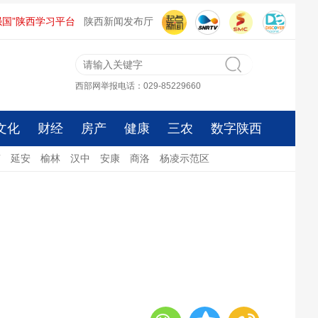
强国”陕西学习平台
陕西新闻发布厅
西部网举报电话：029-85229660
文化
财经
房产
健康
三农
数字陕西
南
延安
榆林
汉中
安康
商洛
杨凌示范区