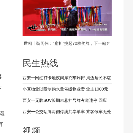
世相丨靳闫伟：“扁担”挑起70枚奖牌，下一站奔
赴新疆
民生热线
孵
西安一网红打卡地夜间摩托车炸街 周边居民不堪
大
其扰 回应：将持续开展专项整治行动
小区物业以限制购水量催缴物业费 业主1000元
装修押金抵扣物业费 兴平市住建局：已责令物业
西安一无牌SUV长期未悬挂号牌占道违停 回应：
整改
驾驶人被记9分罚款200元
西安一公交站牌两侧停满共享单车 乘客候车无处
湿
落脚 回应：已督促清理 加大巡查力度
有
视频