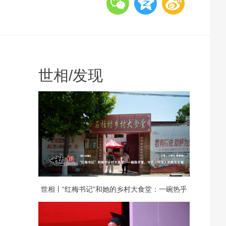
世相
/
发现
世相丨“红梅书记”和她的乡村大食堂：一碗热乎
饭，守护一村老人的晚年安康