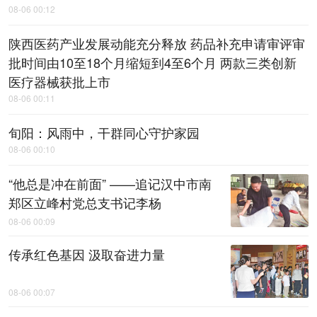
08-06 00:12
陕西医药产业发展动能充分释放 药品补充申请审评审
批时间由10至18个月缩短到4至6个月 两款三类创新
医疗器械获批上市
08-06 00:11
旬阳：风雨中，​干群同心守护家园
08-06 00:10
“他总是冲在前面” ——追记汉中市南
郑区立峰村党总支书记李杨
08-06 00:09
传承红色基因 汲取奋进力量
08-06 00:07