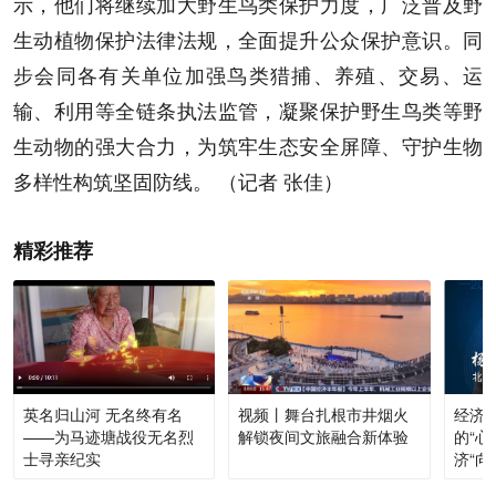
示，他们将继续加大野生鸟类保护力度，广泛普及野
生动植物保护法律法规，全面提升公众保护意识。同
步会同各有关单位加强鸟类猎捕、养殖、交易、运
输、利用等全链条执法监管，凝聚保护野生鸟类等野
生动物的强大合力，为筑牢生态安全屏障、守护生物
多样性构筑坚固防线。 （记者 张佳）
精彩推荐
英名归山河 无名终有名
视频丨舞台扎根市井烟火
经济
——为马迹塘战役无名烈
解锁夜间文旅融合新体验
的“心
士寻亲纪实
济“向