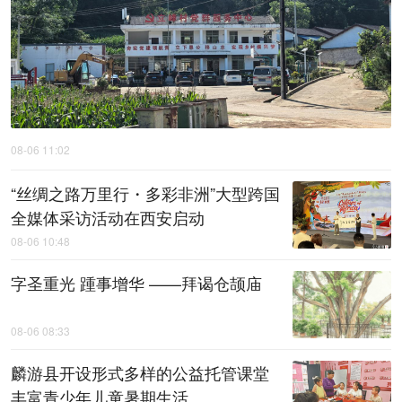
08-06 11:02
“丝绸之路万里行・多彩非洲”大型跨国
全媒体采访活动在西安启动
08-06 10:48
字圣重光 踵事增华 ——拜谒仓颉庙
08-06 08:33
麟游县开设形式多样的公益托管课堂
丰富青少年儿童暑期生活