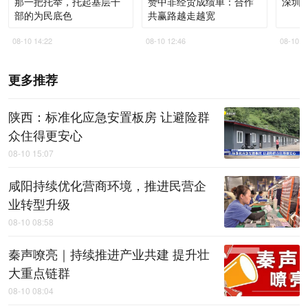
那一把托举，托起基层干
赞中非经贸成绩单：合作
深圳
部的为民底色
共赢路越走越宽
08-10 14:22
08-10 12:46
08-10 1
更多推荐
陕西：标准化应急安置板房 让避险群
众住得更安心
08-10 15:07
咸阳持续优化营商环境，推进民营企
业转型升级
08-10 08:58
秦声嘹亮｜持续推进产业共建 提升壮
大重点链群
08-10 08:04