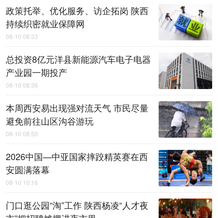
政策托举、优化服务、访企拓岗 陕西
持续织密就业保障网
08-10 08:33
总投资8亿元洋县新能源汽车电子电器
产业园一期投产
08-10 08:36
本周西安易出现强对流天气 市民尽量
避免前往山区沟谷游玩
08-10 08:50
2026中国—中亚国家摔跤精英赛在西
安圆满落幕
08-10 10:16
门口逛公园“淘”工作 陕西杨凌“人才夜
市”把招聘摊摆进夜市里