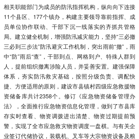
相关职能部门为成员的防汛指挥机构，纵向向下连接
11个县区、177个镇办，构建主要领导靠前指挥、成
员单位协作联动、干部下沉一线落实的齐抓共管格
局。建立健全机制，增强防汛减灾能力，坚持“三必撤
三必到三步法”防汛避灾工作机制，突出雨前“撤”，雨
中“防”雨后“查”，干部到点、网格到户、特殊人群到
人，提前组织撤离涉险人员，并妥善安置。建强保障
体系，夯实防汛救灾基础，按照分级负责、调配快
捷、方便适用的原则，建设市县镇村四级应急救援物
资储备库共计2358个。修订《应急物资储备管理办
法》，全面推行应急物资信息化管理，做到了市县库
存实时查看、物资调拨进出清楚、物资过期提前预
警，实现了全市应急救灾物资调度一盘棋。与有关企
业签订代储协议，装载机、叉车等大宗物资设备及粮