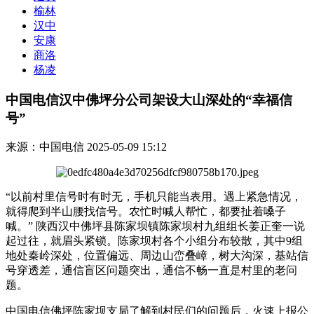
榆林
汉中
安康
商洛
杨凌
中国电信汉中佛坪分公司架设大山深处的“幸福信
号”
来源：中国电信
2025-05-09 15:12
“以前村里信号时有时无，手机只能当表用。遇上紧急情况，
就得爬到半山腰找信号。农忙时喊人帮忙，都要扯着嗓子
喊。” 陕西汉中佛坪县陈家坝镇陈家坝村九组组长姜正奎一说
起过往，就眉头紧锁。陈家坝村各个小组分布较散，其中9组
地处秦岭深处，位置偏远、周边山峦叠嶂，树大沟深，基站信
号穿透差，通信盲区问题突出，通信不畅一直是村里的老问
题。
中国电信佛坪陈家坝支局了解到村民们的问题后，火速上报公