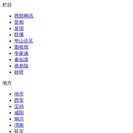
栏目
西部网讯
世相
发现
联播
华山论见
图梳馆
专家谈
秦知道
叁叁陆
娃呀
地方
地市
西安
宝鸡
咸阳
铜川
渭南
延安