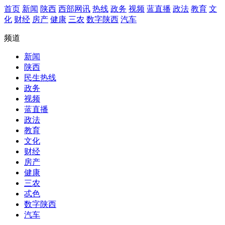
首页
新闻
陕西
西部网讯
热线
政务
视频
蓝直播
政法
教育
文
化
财经
房产
健康
三农
数字陕西
汽车
频道
新闻
陕西
民生热线
政务
视频
蓝直播
政法
教育
文化
财经
房产
健康
三农
忒色
数字陕西
汽车