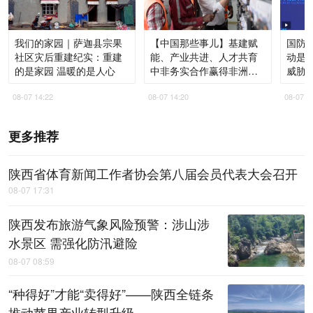
我们的家园｜萨迦县宗果
【中国那些事儿】基建赋
国防部
社区灾后重建纪实：重建
能、产业共进、人才共育
动是
的是家园 温暖的是人心
中非务实合作赢得非洲青
威胁
年高度认同
08-07 14:22
08-07 14:20
08-07 1
更多推荐
陕西省体育新闻工作者协会第八届会员代表大会召开
08-07 17:31
陕西发布旅游气象风险预警：涉山涉
水景区 需强化防汛避险
08-07 08:59
“种得好”才能“卖得好”——陕西全链条
推动苹果产业转型升级