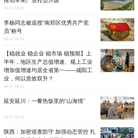
08-07 08:06
李杨同志被追授“南郑区优秀共产党
员”称号
08-07 08:18
【稳就业 稳企业 稳市场 稳预期】上
半年，地区生产总值增速、规上工业
增加值增速均居全省第一——咸阳工
业，何以质效双升？
08-07 08:30
延安延川：一餐热饭里的“山海情”
08-07 08:33
陕西：加密巡查防守 加强动态管控 扎