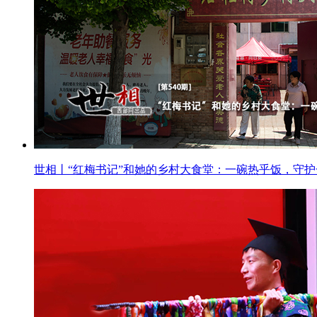
世相丨“红梅书记”和她的乡村大食堂：一碗热乎饭，守