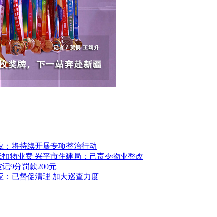
应：将持续开展专项整治行动
抵扣物业费 兴平市住建局：已责令物业整改
记9分罚款200元
应：已督促清理 加大巡查力度