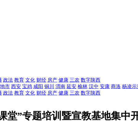
播
政法
教育
文化
财经
房产
健康
三农
数字陕西
地市
西安
宝鸡
咸阳
铜川
渭南
延安
榆林
汉中
安康
商洛
杨凌示
播
政法
教育
文化
财经
房产
健康
三农
数字陕西
课堂”专题培训暨宣教基地集中