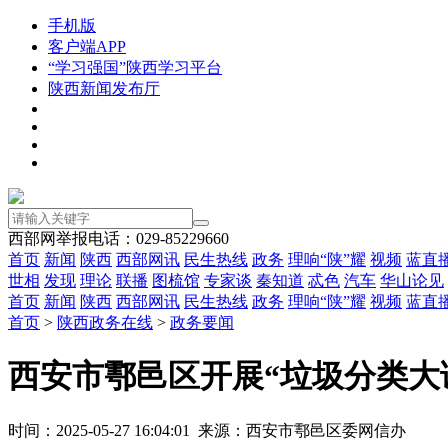
手机版
客户端APP
“学习强国”陕西学习平台
陕西新闻发布厅
西部网举报电话：029-85229660
首页
新闻
陕西
西部网讯
民生热线
政务
理响“陕”耀
视频
蓝直
世相
发现
理论
联播
图梳馆
专家谈
秦知道
忒色
汽车
华山论见
首页
新闻
陕西
西部网讯
民生热线
政务
理响“陕”耀
视频
蓝直
首页
>
陕西政务在线
>
政务要闻
西安市鄠邑区开展“垃圾分类大
时间：2025-05-27 16:04:01 来源：西安市鄠邑区委网信办