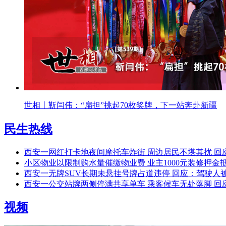
世相丨靳闫伟：“扁担”挑起70枚奖牌，下一站奔赴新疆
民生热线
西安一网红打卡地夜间摩托车炸街 周边居民不堪其扰 回
小区物业以限制购水量催缴物业费 业主1000元装修押金
西安一无牌SUV长期未悬挂号牌占道违停 回应：驾驶人被
西安一公交站牌两侧停满共享单车 乘客候车无处落脚 回
视频