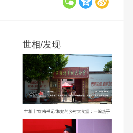
世相
/
发现
世相丨“红梅书记”和她的乡村大食堂：一碗热乎
饭，守护一村老人的晚年安康