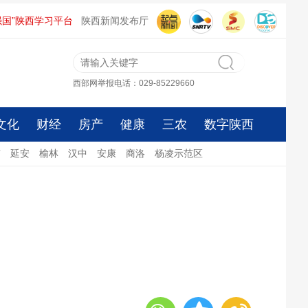
强国”陕西学习平台
陕西新闻发布厅
西部网举报电话：029-85229660
文化
财经
房产
健康
三农
数字陕西
南
延安
榆林
汉中
安康
商洛
杨凌示范区