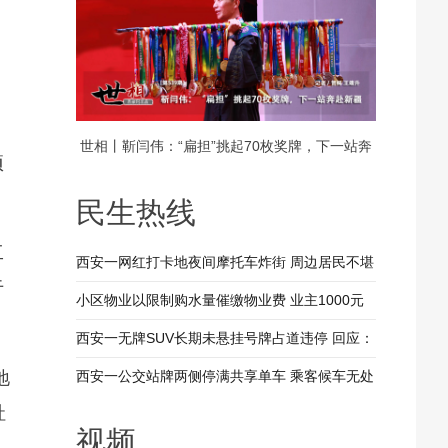
世相丨靳闫伟：“扁担”挑起70枚奖牌，下一站奔
项
赴新疆
民生热线
工
西安一网红打卡地夜间摩托车炸街 周边居民不堪
于
其扰 回应：将持续开展专项整治行动
小区物业以限制购水量催缴物业费 业主1000元
装修押金抵扣物业费 兴平市住建局：已责令物业
西安一无牌SUV长期未悬挂号牌占道违停 回应：
整改
驾驶人被记9分罚款200元
地
西安一公交站牌两侧停满共享单车 乘客候车无处
社
落脚 回应：已督促清理 加大巡查力度
视频