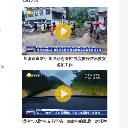
筹
加密巡查防守 加强动态管控 扎实做好防汛救灾
各项工作
王瑜
汉中“90后”村支书李杨：生命中的最后一次托举