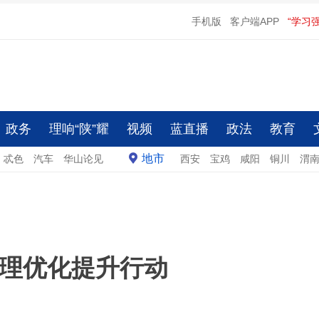
手机版
客户端APP
“学习
政务
理响“陕”耀
视频
蓝直播
政法
教育
地市
忒色
汽车
华山论见
西安
宝鸡
咸阳
铜川
渭
理优化提升行动